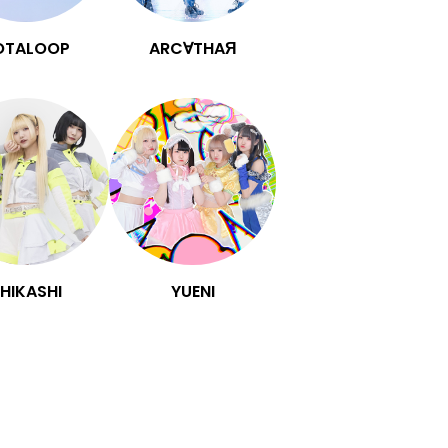
OTALOOP
ARC∀THAЯ
HIKASHI
YUENI