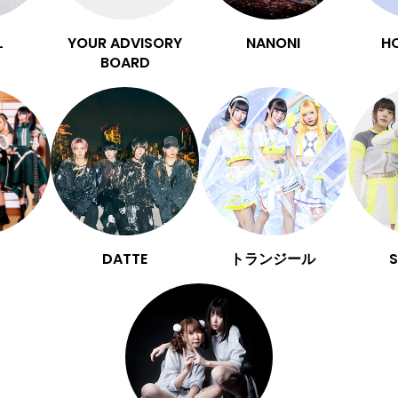
L
YOUR ADVISORY
NANONI
H
BOARD
DATTE
トランジール
S