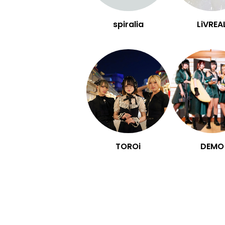
spiralia
LiVREA
TOROi
DEMO