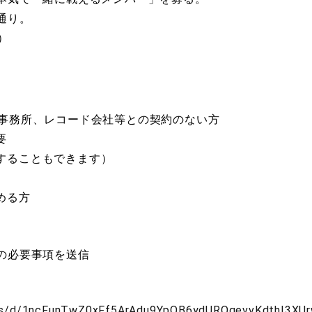
通り。
）
の事務所、レコード会社等との契約のない方
要
することもできます）
める方
の必要事項を送信
rms/d/1ncFunTwZ0xFf5ArAdu9YpQB6ydURQqevvKdthI3XUr