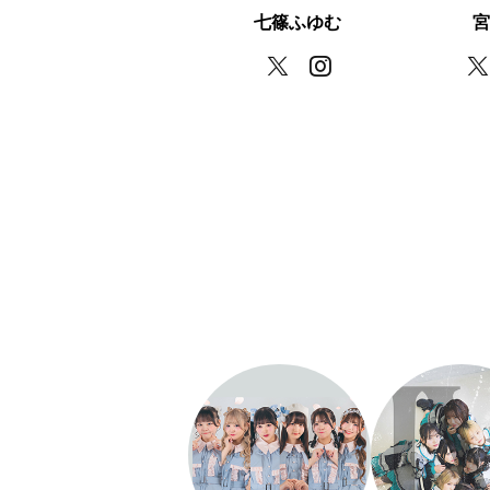
七篠ふゆむ
宮