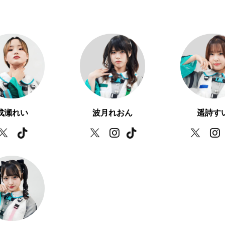
成瀬れい
波月れおん
遥詩す