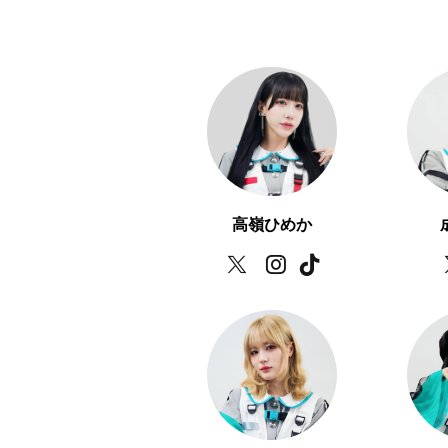
高嶺ひめか