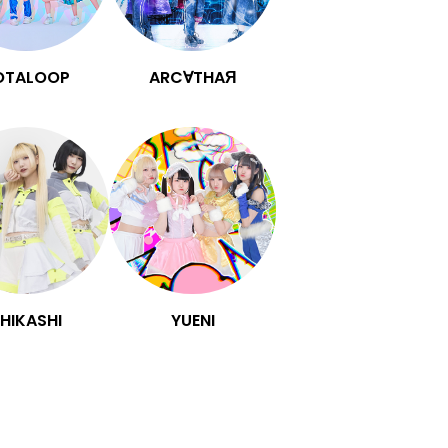
OTALOOP
ARC∀THAЯ
HIKASHI
YUENI