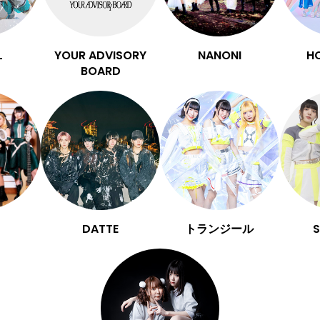
L
YOUR ADVISORY
NANONI
H
BOARD
DATTE
トランジール
S