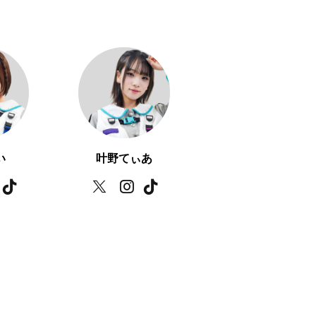
い
叶野てぃあ