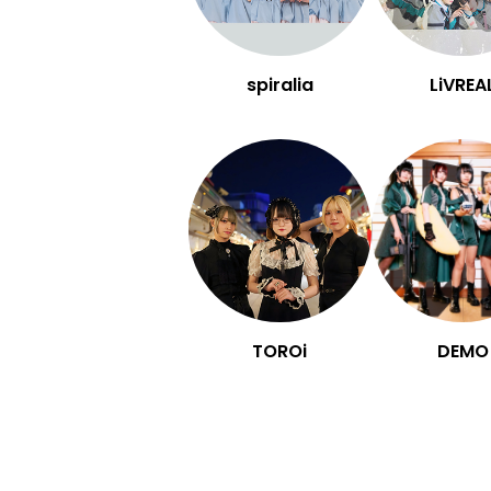
spiralia
LiVREA
TOROi
DEMO