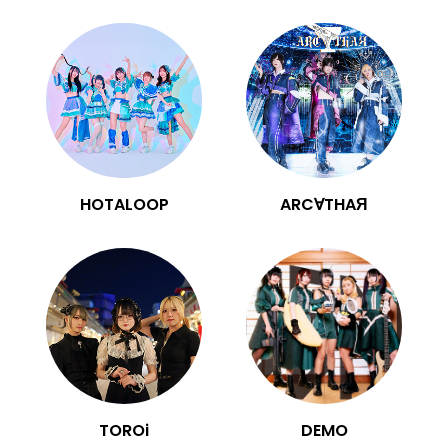
HOTALOOP
ARC∀THAЯ
TOROi
DEMO