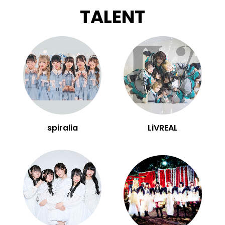
TALENT
spiralia
LiVREAL