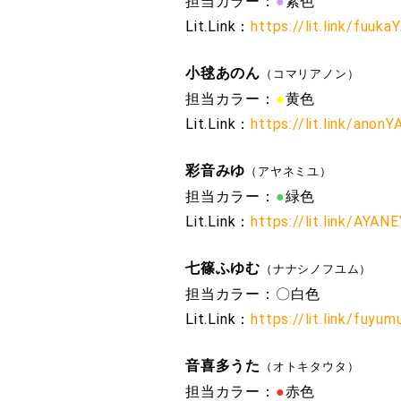
担当カラー：
●
紫色
Lit.Link：
https://lit.link/fuuka
小毬あのん
（コマリアノン）
担当カラー：
●
黄色
Lit.Link：
https://lit.link/anonY
彩音みゆ
（アヤネミユ）
担当カラー：
●
緑色
Lit.Link：
https://lit.link/AYAN
七篠ふゆむ
（ナナシノフユム）
担当カラー：〇白色
Lit.Link：
https://lit.link/fuyum
音喜多うた
（オトキタウタ）
担当カラー：
●
赤色