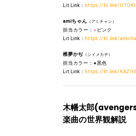
Lit.Link：
https://lit.link/OTO
amiちゃん
（アミチャン）
担当カラー：
●
ピンク
Lit.Link：
https://lit.link/amich
椎夢かぢ
（シイメカヂ）
担当カラー：
●
黒色
Lit.Link：
https://lit.link/KAZI
木幡太郎(avengers in
楽曲の世界観解説