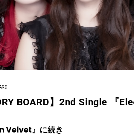
ARD
RY BOARD】2nd Single 『Ele
 Velvet』に続き