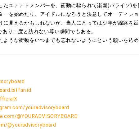
したユアアドメンバーを、衝動に駆られて楽園(パライソ)を
ターを始めたり、アイドルになろうと決意してオーディショ
けに見えるかもしれないが、当人にとっては少年が線路を延
”であり二度と訪れない尊い瞬間でもある。
たような衝動をいつまでも忘れないようにという願いを込め
visoryboard
oard.bitfan.id
ficialX
agram.com/youradvisoryboard
ube.com/@YOURADVISORYBOARD
com/@youradvisoryboard