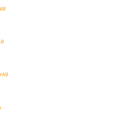
YAB
AB
EYAB
u