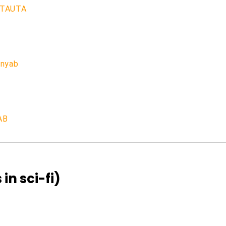
KITAUTA
anyab
YAB
 sci-fi)