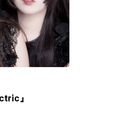
ctric』