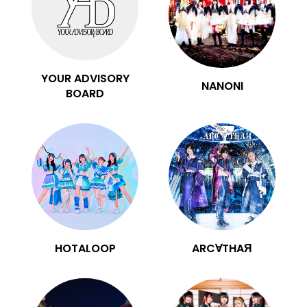
YOUR ADVISORY
NANONI
BOARD
HOTALOOP
ARC∀THAЯ