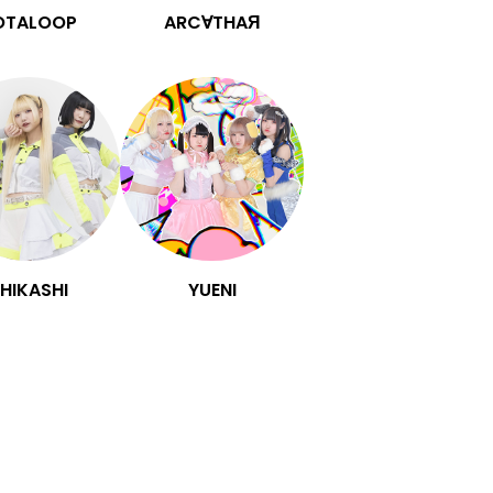
OTALOOP
ARC∀THAЯ
HIKASHI
YUENI