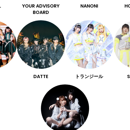
L
YOUR ADVISORY
NANONI
H
BOARD
DATTE
トランジール
S