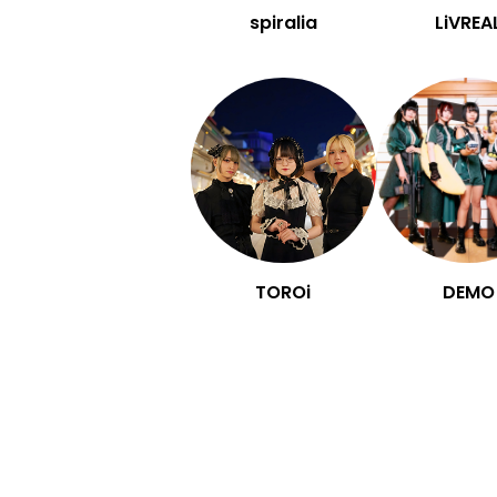
spiralia
LiVREA
TOROi
DEMO