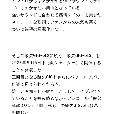
イントロからギアがかかる強いサウンドでライ
ブには欠かせない楽曲となっている。
強いサウンドに合わせて感情をそのまま乗せた
ストレートな歌詞でファンからの人気も高く、
ついに待望の音源化となる。
そして酸欠GIGvol.2に続く『酸欠GIGvol.3』を
2023年８月5日下北沢シェルターにて開催する
ことを発表した。
三回目となる酸欠GIGもさらにパワーアップし
た姿で迎えられるだろう。
嬉しいお知らせが続き、こうしてライブができ
ていることを噛み締めながらアンコール『酸欠
覚醒D.O.D』『嘘も死も』で酸欠GIGvol.2は幕
を閉じた。