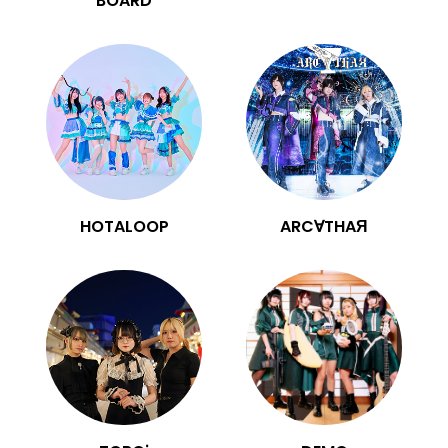
BOARD
HOTALOOP
ARC∀THAЯ