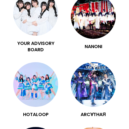
YOUR ADVISORY
NANONI
BOARD
HOTALOOP
ARC∀THAЯ