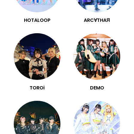
HOTALOOP
ARC∀THAЯ
TOROi
DEMO