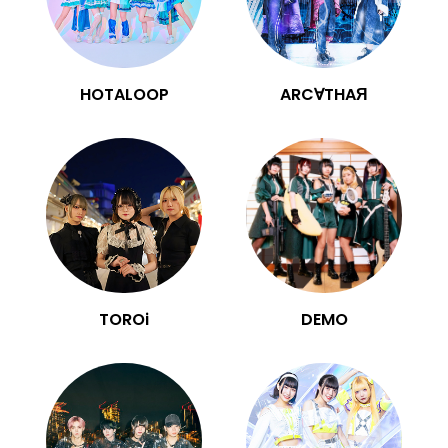
HOTALOOP
ARC∀THAЯ
TOROi
DEMO