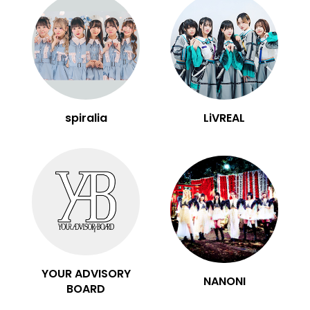
spiralia
LiVREAL
YOUR ADVISORY
NANONI
BOARD