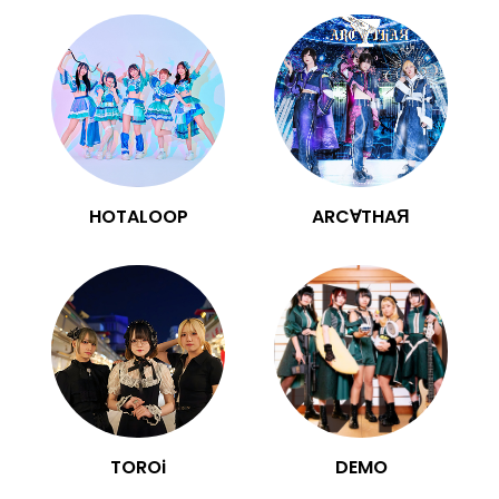
HOTALOOP
ARC∀THAЯ
TOROi
DEMO