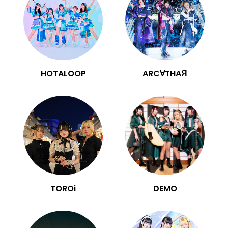
HOTALOOP
ARC∀THAЯ
TOROi
DEMO